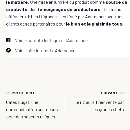
la matière
. Une mise en lumière du produit comme
source de
créativité
, des
témoignages de producteurs
, d’artisans
pâtissiers. Et en filigrane le lien tissé par Adamance avec ses
clients et ses partenaires pour
le bien et le plaisir de tous
.
Voir le compte Instagram d’Adamance
Voir le site internet d’Adamance
Navigation
PRÉCÉDENT
SUIVANT
Cafés Lugat, une
Le riz au lait réinventé par
de
communication sur mesure
les grands chefs
l’article
pour des saveurs uniques