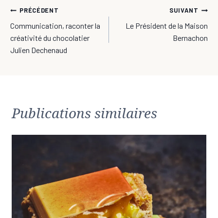
Navigation
PRÉCÉDENT
SUIVANT
Communication, raconter la
Le Président de la Maison
de
créativité du chocolatier
Bernachon
l’article
Julien Dechenaud
Publications similaires