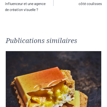
de
influenceur et une agence
côté coulisses
l’article
de création visuelle ?
Publications similaires