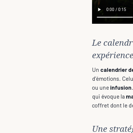
Le calendr
expérienc
Un
calendrier d
d’émotions. Cel
ou une
infusion
qui évoque la
ma
coffret dont le 
Une straté