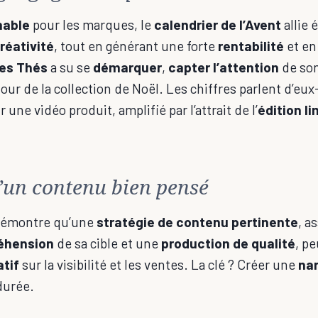
nable
pour les marques, le
calendrier de l’Avent
allie 
réativité
, tout en générant une forte
rentabilité
et en
des Thés
a su se
démarquer
,
capter l’attention
de son
our de la collection de Noël. Les chiffres parlent d’e
 une vidéo produit, amplifié par l’attrait de l’
édition l
’un contenu bien pensé
émontre qu’une
stratégie de contenu pertinente
, a
éhension
de sa cible et une
production de qualité
, p
atif
sur la visibilité et les ventes. La clé ? Créer une
nar
durée⁠.