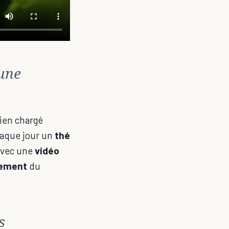
 une
ien chargé
chaque jour un
thé
avec une
vidéo
nement
du
s