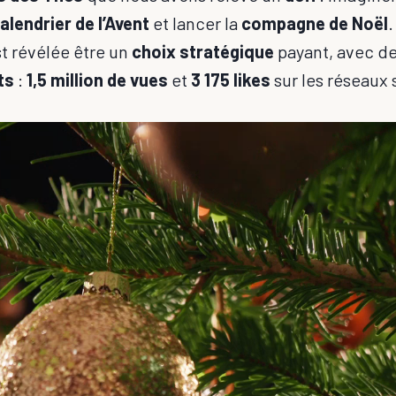
alendrier de l’Avent
et lancer la
compagne de Noël
.
st révélée être un
choix stratégique
payant, avec de
ts
:
1,5 million de vues
et
3 175 likes
sur les réseaux 