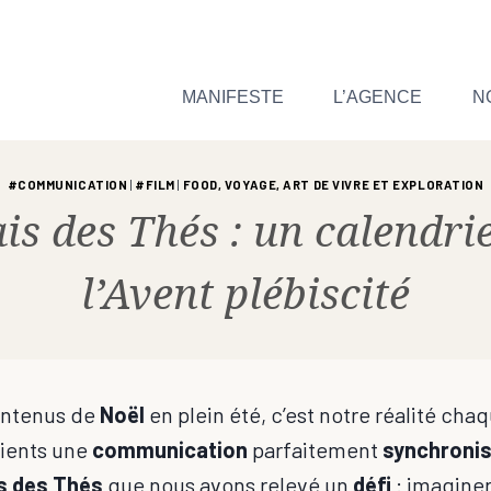
MANIFESTE
L’AGENCE
N
#COMMUNICATION
|
#FILM
|
FOOD, VOYAGE, ART DE VIVRE ET EXPLORATION
is des Thés : un calendri
l’Avent plébiscité
ontenus de
Noël
en plein été, c’est notre réalité ch
lients une
communication
parfaitement
synchroni
s des Thés
que nous avons relevé un
défi
: imagine