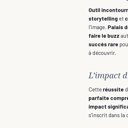
Outil incontour
storytelling
et
c
l’image.
Palais 
faire le buzz
aut
succès rare
pour
à découvrir.
L’impact d
Cette
réussite
d
parfaite compr
impact signific
s’inscrit dans la 