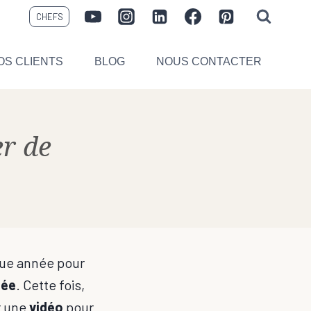
CHEFS
OS CLIENTS
BLOG
NOUS CONTACTER
er de
aque année pour
sée
. Cette fois,
r une
vidéo
pour