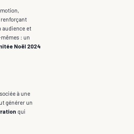
émotion,
 renforçant
 audience et
ux-mêmes : un
imitée Noël 2024
ssociée à une
eut générer un
ration
qui