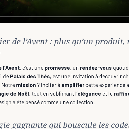
ier de l’Avent : plus qu’un produit,
e
e l’Avent
, c’est une
promesse
, un
rendez-vous
quotid
ui de
Palais des Thés
, est une invitation à découvrir 
. Notre
mission
? Inciter à
amplifier
cette expérience 
gie de Noël
, tout en sublimant l’
élégance
et le
raffi
design a été pensé comme une collection.
gie gagnante qui bouscule les code