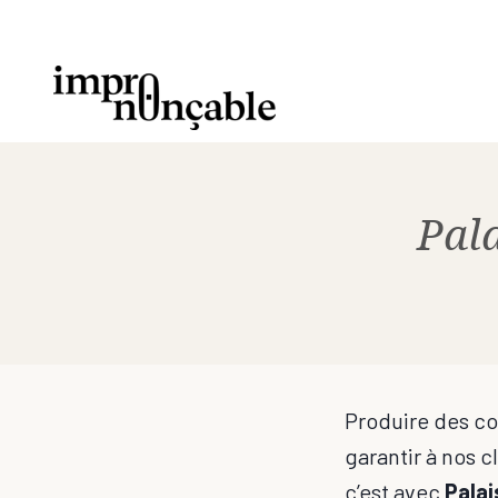
Aller
au
contenu
Pala
Produire des c
garantir à nos c
c’est avec
Palai