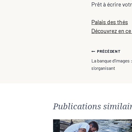
Prêt à écrire vot
Palais des thés
Découvrez en ce
Navigatio
PRÉCÉDENT
La banque d’images 
de
s’organisant
l’article
Publications similai