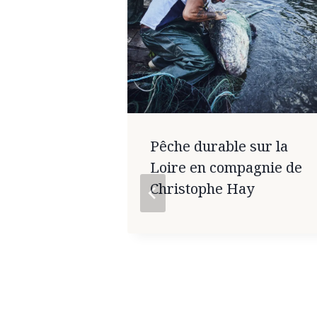
Pêche durable sur la
uire la
Loire en compagnie de
hier en
Christophe Hay
secondes